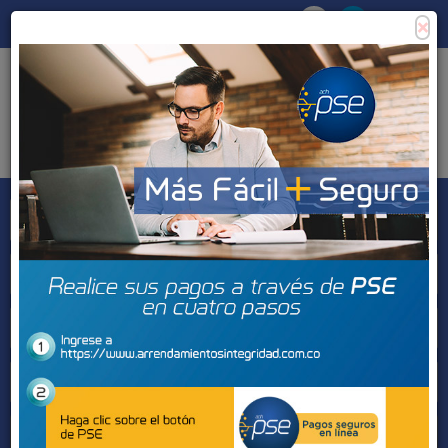
×
Consigna tu propiedad
Zona Clientes
Tipo de inmueble
Municipios
Barrios
BUSCAR