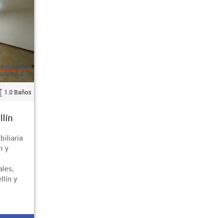
1.0 Baños
lín
biliaria
n y
ales,
llín y