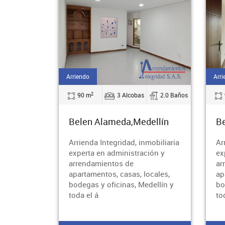
Arriendo
Arri
2
90 m
3 Alcobas
2.0 Baños
Belen Alameda,Medellín
B
Arrienda Integridad, inmobiliaria
Ar
experta en administración y
ex
arrendamientos de
ar
apartamentos, casas, locales,
ap
bodegas y oficinas, Medellín y
bo
toda el á
to