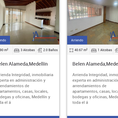
endo
Arriendo
2
2
90 m
3 Alcobas
2.0 Baños
40.67 m
1 Alcobas
elen Alameda,Medellín
Belen Alameda,Medel
rienda Integridad, inmobiliaria
Arrienda Integridad, inmo
perta en administración y
experta en administració
rendamientos de
arrendamientos de
artamentos, casas, locales,
apartamentos, casas, loc
degas y oficinas, Medellín y
bodegas y oficinas, Mede
da el á
toda el á