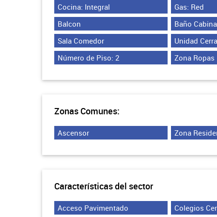
Cocina: Integral
Gas: Red
Balcon
Baño Cabina
Sala Comedor
Unidad Cerr
Número de Piso: 2
Zona Ropas
Zonas Comunes:
Ascensor
Zona Reside
Características del sector
Acceso Pavimentado
Colegios Ce