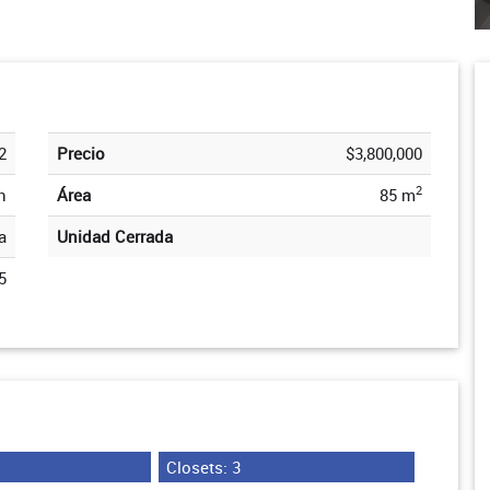
2
Precio
$3,800,000
2
n
Área
85 m
a
Unidad Cerrada
5
Closets: 3