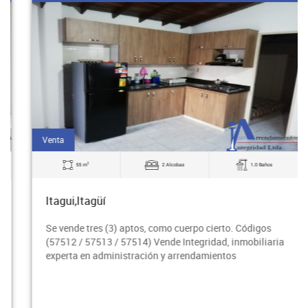
Venta
2
55 m
2 Alcobas
1.0 Baños
Itagui,Itagüí
Se vende tres (3) aptos, como cuerpo cierto. Códigos
(57512 / 57513 / 57514) Vende Integridad, inmobiliaria
experta en administración y arrendamientos