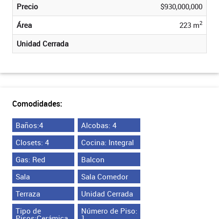
Precio
$930,000,000
2
Área
223 m
Unidad Cerrada
Comodidades:
Baños:4
Alcobas: 4
Closets: 4
Cocina: Integral
Gas: Red
Balcon
Sala
Sala Comedor
Terraza
Unidad Cerrada
Tipo de
Número de Piso:
Pisos:Cerámica
1