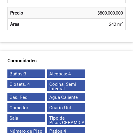
Precio
$800,000,000
2
Área
242 m
Comodidades:
Baños:3
Alcobas: 4
Closets: 4
Cocina: Semi
Integral
Gas: Red
Agua Caliente
Comedor
Cuarto Útil
Sala
Tipo de
Pisos:CERAMICA
Número de Piso:
Patios:4