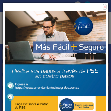
×
Consigna tu propiedad
Zona Clientes
Tipo de inmueble
Municipios
Barrios
BUSCAR