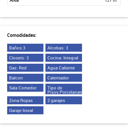
Comodidades:
Baños:3
Alcobas: 3
Closets: 3
Cocina: Integral
Gas: Red
Agua Caliente
Balcon
Calentador
Sala Comedor
Tipo de
Pisos:Porcelanato
Zona Ropas
2 garajes
Garaje lineal