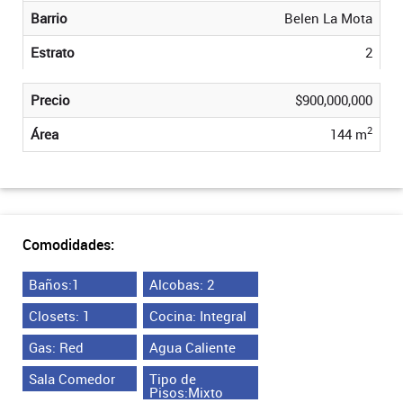
Barrio
Belen La Mota
Estrato
2
Precio
$900,000,000
2
Área
144 m
Comodidades:
Baños:1
Alcobas: 2
Closets: 1
Cocina: Integral
Gas: Red
Agua Caliente
Sala Comedor
Tipo de
Pisos:Mixto