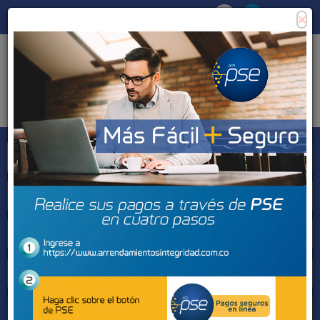
×
Consigna tu propiedad
Zona Clientes
Tipo de inmueble
Municipios
Barrios
BUSCAR