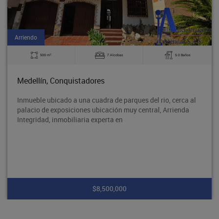
Arriendo
2
500 m
7 Alcobas
5.0 Baños
Medellín, Conquistadores
Inmueble ubicado a una cuadra de parques del rio, cerca al
palacio de exposiciones ubicación muy central, Arrienda
Integridad, inmobiliaria experta en
$8,500,000