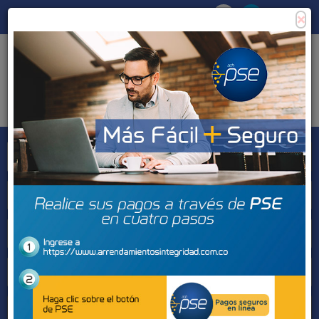
×
Consigna tu propiedad
Zona Clientes
Tipo de inmueble
Municipios
Barrios
BUSCAR