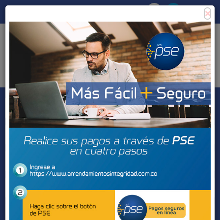
×
Consigna tu propiedad
Zona Clientes
Tipo de inmueble
Municipios
Barrios
BUSCAR