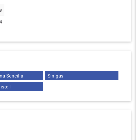
s
4
na Sencilla
Sin gas
iso: 1