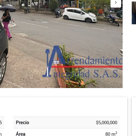
5
Precio
$5,000,000
2
n
Área
80 m