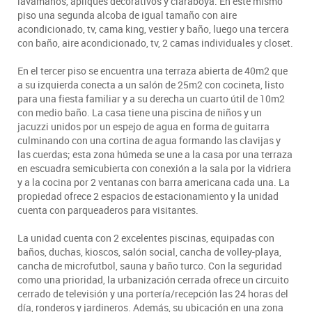
lavamanos, apliques decorativos y claraboya. En este mismo
piso una segunda alcoba de igual tamaño con aire
acondicionado, tv, cama king, vestier y baño, luego una tercera
con baño, aire acondicionado, tv, 2 camas individuales y closet.
En el tercer piso se encuentra una terraza abierta de 40m2 que
a su izquierda conecta a un salón de 25m2 con cocineta, listo
para una fiesta familiar y a su derecha un cuarto útil de 10m2
con medio baño. La casa tiene una piscina de niños y un
jacuzzi unidos por un espejo de agua en forma de guitarra
culminando con una cortina de agua formando las clavijas y
las cuerdas; esta zona húmeda se une a la casa por una terraza
en escuadra semicubierta con conexión a la sala por la vidriera
y a la cocina por 2 ventanas con barra americana cada una. La
propiedad ofrece 2 espacios de estacionamiento y la unidad
cuenta con parqueaderos para visitantes.
La unidad cuenta con 2 excelentes piscinas, equipadas con
baños, duchas, kioscos, salón social, cancha de volley-playa,
cancha de microfutbol, sauna y baño turco. Con la seguridad
como una prioridad, la urbanización cerrada ofrece un circuito
cerrado de televisión y una portería/recepción las 24 horas del
día, ronderos y jardineros. Además, su ubicación en una zona