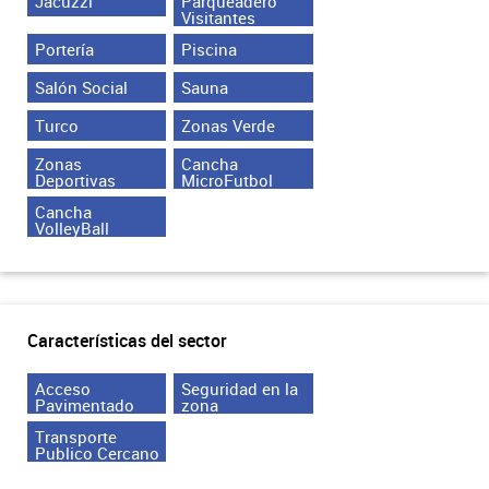
Jacuzzi
Parqueadero
Visitantes
Portería
Piscina
Salón Social
Sauna
Turco
Zonas Verde
Zonas
Cancha
Deportivas
MicroFutbol
Cancha
VolleyBall
Características del sector
Acceso
Seguridad en la
Pavimentado
zona
Transporte
Publico Cercano