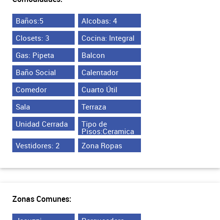
Baños:5
Alcobas: 4
Closets: 3
Cocina: Integral
Gas: Pipeta
Balcon
Baño Social
Calentador
Comedor
Cuarto Útil
Sala
Terraza
Unidad Cerrada
Tipo de
Pisos:Ceramica
Vestidores: 2
Zona Ropas
Zonas Comunes: