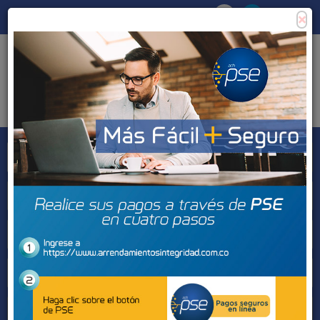
×
Consigna tu propiedad
Zona Clientes
Tipo de inmueble
Municipios
Barrios
BUSCAR