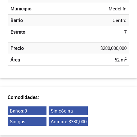
Municipio
Medellín
Barrio
Centro
Estrato
7
Precio
$280,000,000
2
Área
52 m
Comodidades:
Baños:0
Sin cócina
Sin gas
Admon: $330,000