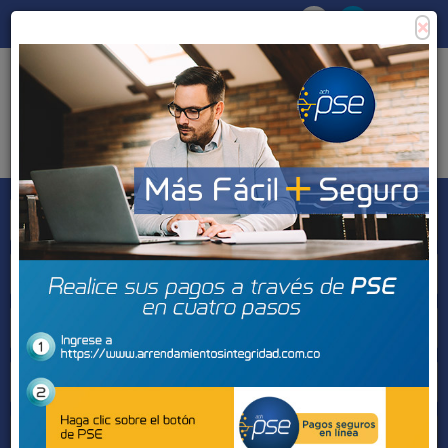
×
Consigna tu propiedad
Zona Clientes
Tipo de inmueble
Municipios
Barrios
BUSCAR