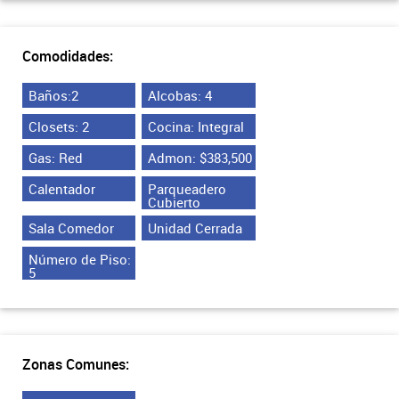
Comodidades:
Baños:2
Alcobas: 4
Closets: 2
Cocina: Integral
Gas: Red
Admon: $383,500
Calentador
Parqueadero
Cubierto
Sala Comedor
Unidad Cerrada
Número de Piso:
5
Zonas Comunes: