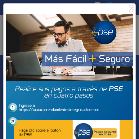
×
Consigna tu propiedad
Zona Clientes
Tipo de inmueble
Municipios
Barrios
BUSCAR