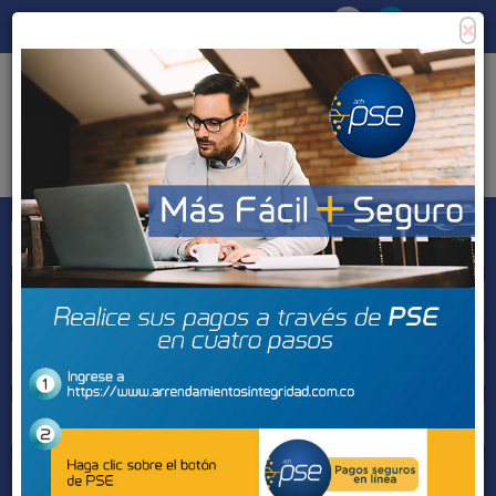
×
Consigna tu propiedad
Zona Clientes
Tipo de inmueble
Municipios
Barrios
BUSCAR