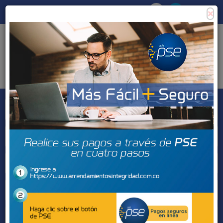
×
Consigna tu propiedad
Zona Clientes
Tipo de inmueble
Municipios
Barrios
BUSCAR