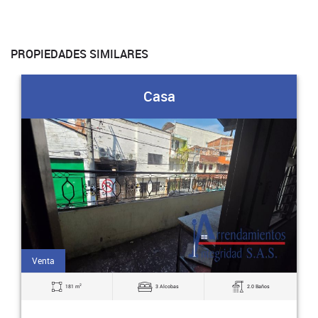
PROPIEDADES SIMILARES
Casa
Venta
2
2.0 Baños
90 m
4 Alcobas