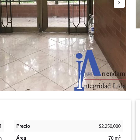
1
Precio
$2,250,000
2
n
Área
70 m