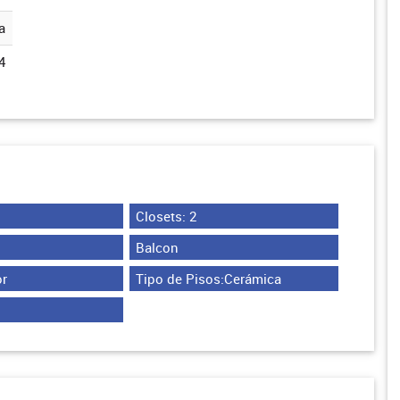
a
4
Closets: 2
Balcon
r
Tipo de Pisos:Cerámica