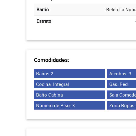
Barrio
Belen La Nubi
Estrato
Comodidades:
Baños:2
Alcobas: 3
Cocina: Integral
Gas: Red
Baño Cabina
Sala Comedo
Número de Piso: 3
Zona Ropas