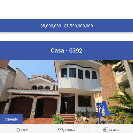
$8,000,000 - $1,550,000,000
Casa - 6392
Arriendo
2
500 m
7 Alcobas
5.0 Baños