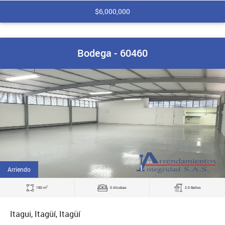
$6,000,000
Bodega - 60460
Arriendo
2
180 m
0 Alcobas
2.0 Baños
Itagui, Itagüí, Itagüí