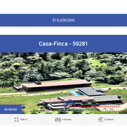
$16,000,000
Casa-Finca - 59281
Arriendo
2
1000 m
4 Alcobas
3.0 Baños