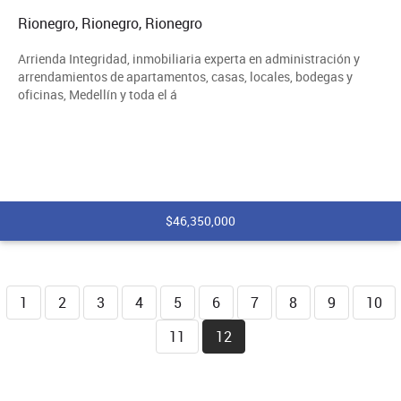
Rionegro, Rionegro, Rionegro
Arrienda Integridad, inmobiliaria experta en administración y
arrendamientos de apartamentos, casas, locales, bodegas y
oficinas, Medellín y toda el á
$46,350,000
1
2
3
4
5
6
7
8
9
10
11
12