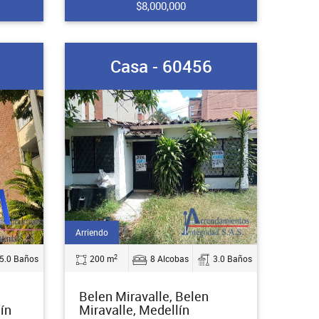
$8,000,000
Casa - 60456
Arriendo
2
5.0 Baños
200 m
8 Alcobas
3.0 Baños
Belen Miravalle, Belen
ín
Miravalle, Medellín