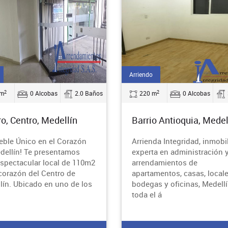
Arriendo
2
2
 m
0 Alcobas
2.0 Baños
220 m
0 Alcobas
o, Centro, Medellín
Barrio Antioquia, Medel
eble Único en el Corazón
Arrienda Integridad, inmobil
dellín! Te presentamos
experta en administración 
espectacular local de 110m2
arrendamientos de
 corazón del Centro de
apartamentos, casas, locale
lín. Ubicado en uno de los
bodegas y oficinas, Medellí
toda el á