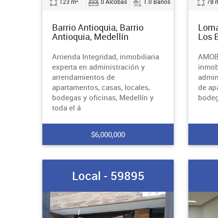
2
123 m
0 Alcobas
1.0 Baños
78 
Barrio Antioquia, Barrio
Loma
Antioquia, Medellín
Los 
Arrienda Integridad, inmobiliaria
AMOBL
experta en administración y
inmobi
arrendamientos de
admin
apartamentos, casas, locales,
de ap
bodegas y oficinas, Medellín y
bodega
toda el á
$6,000,000
Local - 59895