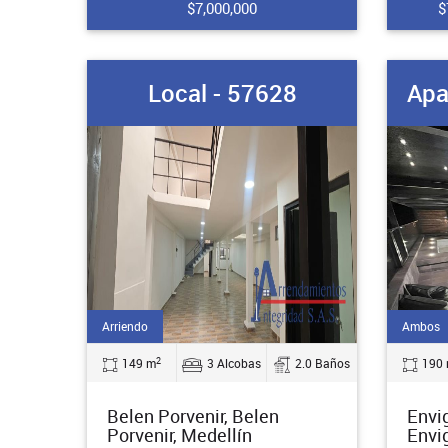
$7,000,000
$
Local - 57628
Apa
Arriendo
Ambos
2
149 m
3 Alcobas
2.0 Baños
190
Belen Porvenir, Belen
Envi
Porvenir, Medellín
Envi