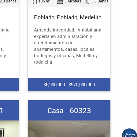
2
2.0 Baños
136 m
3 Alcobas
3.0 Baños
Poblado, Poblado, Medellín
iaria
Arrienda Integridad, inmobiliaria
y
experta en administración y
arrendamientos de
s,
apartamentos, casas, locales,
n y
bodegas y oficinas, Medellín y
toda el á
$6,900,000 - $970,000,000
71
Casa - 60323