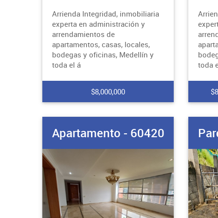
Arrienda Integridad, inmobiliaria
Arrien
experta en administración y
exper
arrendamientos de
arren
apartamentos, casas, locales,
apart
bodegas y oficinas, Medellín y
bodeg
toda el á
toda e
$8,000,000
$8
Apartamento - 60420
Par