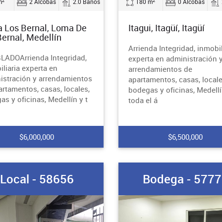
2
2
m
2 Alcobas
2.0 Baños
180 m
0 Alcobas
 Los Bernal, Loma De
Itagui, Itagüí, Itagüí
Bernal, Medellín
Arrienda Integridad, inmobil
ADOArrienda Integridad,
experta en administración 
liaria experta en
arrendamientos de
istración y arrendamientos
apartamentos, casas, locale
artamentos, casas, locales,
bodegas y oficinas, Medellí
s y oficinas, Medellín y t
toda el á
$6,000,000
$6,500,000
Local - 58656
Bodega - 577