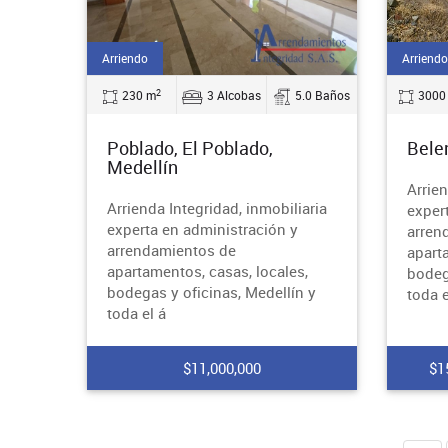
Arriendo
Arriendo
2
230 m
3 Alcobas
5.0 Baños
3000
Poblado, El Poblado,
Bele
Medellín
Arrien
Arrienda Integridad, inmobiliaria
exper
experta en administración y
arren
arrendamientos de
apart
apartamentos, casas, locales,
bodeg
bodegas y oficinas, Medellín y
toda e
toda el á
$11,000,000
$1