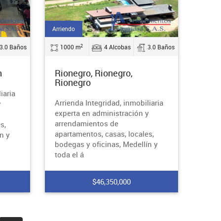
Arriendo
2
3.0 Baños
1000 m
4 Alcobas
3.0 Baños
n
Rionegro, Rionegro,
Rionegro
iaria
Arrienda Integridad, inmobiliaria
y
experta en administración y
arrendamientos de
s,
apartamentos, casas, locales,
n y
bodegas y oficinas, Medellín y
toda el á
$46,350,000