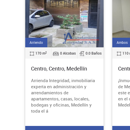
Arriendo
Ambos
2
170 m
0 Alcobas
0.0 Baños
110
Centro, Centro, Medellín
Centr
Arrienda Integridad, inmobiliaria
¡Inmu
experta en administración y
de Me
arrendamientos de
este 
apartamentos, casas, locales,
en el
bodegas y oficinas, Medellín y
Medel
toda el á