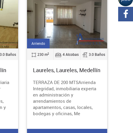
Arriendo
2
3.0 Baños
230 m
4 Alcobas
3.0 Baños
lín
Laureles, Laureles, Medellín
iaria
TERRAZA DE 200 MTSArrienda
y
Integridad, inmobiliaria experta
en administración y
s,
arrendamientos de
n y
apartamentos, casas, locales,
bodegas y oficinas, Me