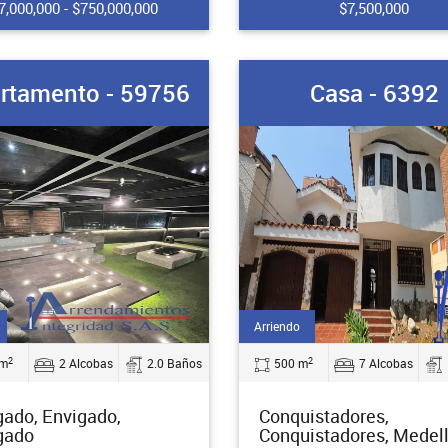
7,000,000 - $750,000,000
$7,500,000
rtamento - 59756
Casa - 6392
Arriendo
2
2
 m
2 Alcobas
2.0 Baños
500 m
7 Alcobas
gado, Envigado,
Conquistadores,
gado
Conquistadores, Medell