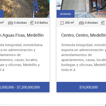
Arriendo
2
2
 m
0 Alcobas
0.0 Baños
200 m
0 Alcobas
n Aguas Frias, Medellín
Centro, Centro, Medellí
da Integridad, inmobiliaria
Arrienda Integridad, inmobil
ta en administración y
experta en administración 
damientos de
arrendamientos de
amentos, casas, locales,
apartamentos, casas, locale
as y oficinas, Medellín y
bodegas y oficinas, Medellí
l á
toda el á
5,000,000 - $7,200,000,000
$16,000,000