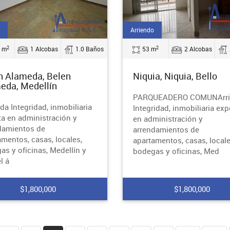
Arriendo
2
2
 m
1 Alcobas
1.0 Baños
53 m
2 Alcobas
n Alameda, Belen
Niquia, Niquia, Bello
eda, Medellín
PARQUEADERO COMUNArri
da Integridad, inmobiliaria
Integridad, inmobiliaria exp
ta en administración y
en administración y
damientos de
arrendamientos de
amentos, casas, locales,
apartamentos, casas, locale
as y oficinas, Medellín y
bodegas y oficinas, Med
l á
$1,800,000
$1,800,000