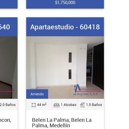
$1,750,000
640
Apartaestudio - 60418
Arriendo
2
2.0 Baños
44 m
1 Alcobas
1.0 Baños
ncon,
Belen La Palma, Belen La
Palma, Medellín