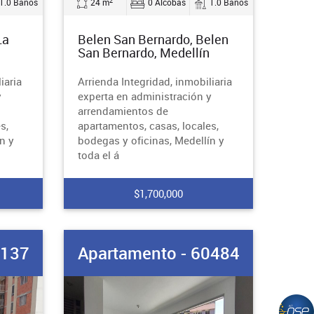
2
1.0 Baños
24 m
0 Alcobas
1.0 Baños
La
Belen San Bernardo, Belen
San Bernardo, Medellín
iaria
Arrienda Integridad, inmobiliaria
y
experta en administración y
arrendamientos de
s,
apartamentos, casas, locales,
n y
bodegas y oficinas, Medellín y
toda el á
$1,700,000
0137
Apartamento - 60484