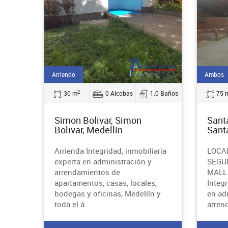
Arriendo
Ambos
2
30 m
0 Alcobas
1.0 Baños
75 
Simon Bolivar, Simon
Sant
Bolivar, Medellín
Sant
Arrienda Integridad, inmobiliaria
LOCA
experta en administración y
SEGUN
arrendamientos de
MALL 
apartamentos, casas, locales,
Integr
bodegas y oficinas, Medellín y
en ad
toda el á
arren